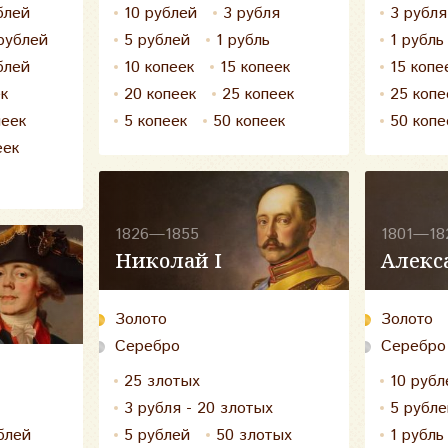
блей
10 рублей
3 рубля
3 рубля
рублей
5 рублей
1 рубль
1 рубль
блей
10 копеек
15 копеек
15 копе
ек
20 копеек
25 копеек
25 копе
пеек
5 копеек
50 копеек
50 копе
еек
1826—1855
1801—18
Николай I
Алекс
Золото
Золото
Серебро
Серебро
25 злотых
10 рубл
3 рубля - 20 злотых
5 рубле
блей
5 рублей
50 злотых
1 рубль