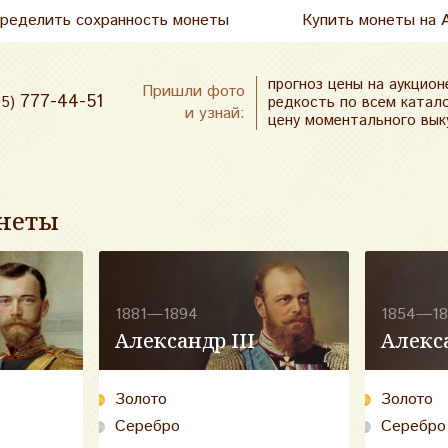
пределить сохранность монеты
Купить монеты на 
прогноз цены на аукцион
Пришли фото
777-44-51
редкость по всем катал
95)
и узнай:
цену моментального вык
неты
1881—1894
1854—18
Александр III
Алекса
Золото
Золото
Серебро
Серебро