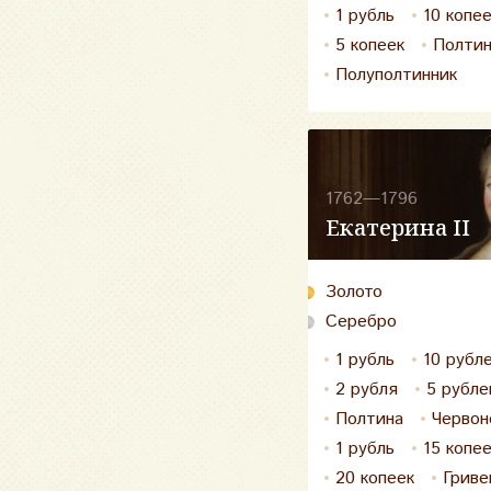
1 рубль
10 копе
5 копеек
Полти
Полуполтинник
1762—1796
Екатерина II
Золото
Серебро
1 рубль
10 рубл
2 рубля
5 рубле
Полтина
Червон
1 рубль
15 копе
20 копеек
Гриве