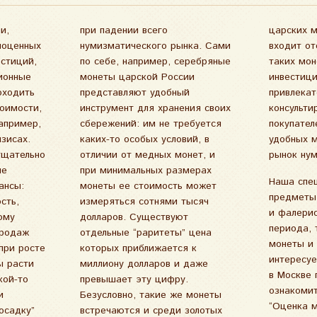
и,
го
ачи
ноценных
ка. Сами
 продажи
естиций,
ребряные
лять их
ионные
оссии
нную
оходить
обный
сть и
тоимости,
ния своих
нциальных
например,
ребуется
жности и
изисах.
овий, в
ода на
тщательно
монет, и
рынок ну
ые
ах
Наша спе
ансы:
может
предметы
сть,
ысяч
и фалерис
ому
уют
периода, 
продаж
” цена
монеты и 
при росте
ается к
интересуе
ы расти
и даже
в Москве 
кой-то
ифру.
ознакомит
и
ы
“Оценка м
осадку”
золотых