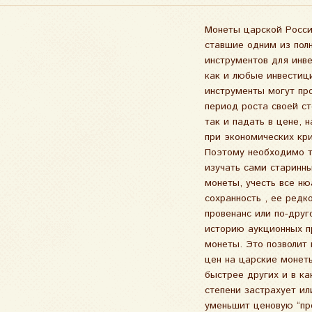
Монеты царской Росси
при падении все
царских монет. В наши зад
ставшие одним из пол
нумизматического рын
входит отслеживать
инструментов для инв
по себе, например, се
таких монет, опреде
как и любые инвестиц
монеты царской Р
инвестицио
инструменты могут пр
представляют уд
привлекательно
период роста своей с
инструмент для хране
консультировать поте
так и падать в цене, 
сбережений: им не т
покупателей о возмо
при экономических кр
каких-то особых усл
удобных моментах вх
Поэтому необходимо 
отличии от медных 
изучать сами старинн
при минимальных размер
монеты, учесть все ню
монеты ее стоимость 
сохранность , ее редко
измеряться сотнями т
провенанс или по-друг
долларов. Существ
историю аукционных 
отдельные “раритеты
монеты. Это позволит 
которых приближ
цен на царские монет
миллиону долларов 
быстрее других и в ка
превышает эту ц
степени застрахует ил
Безусловно, такие же монет
уменьшит ценовую “пр
встречаются и среди 