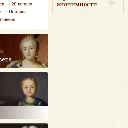
анонимности
ек
20 копеек
к
Полтина
лтинник
62
вета
41