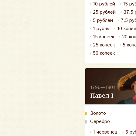
10 рублей
15 ру
25 рублей
37,5 
5 рублей
7,5 ру
1 рубль
10 копе
15 копеек
20 ко
25 копеек
5 коп
50 копеек
1796—1801
Павел I
Золото
Серебро
1 червонец
5 ру