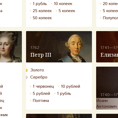
ек
1 рубль
10 копеек
20 копе
на
25 копеек
5 копеек
5 копее
50 копеек
Полупо
1762
1741—17
Петр III
Елиза
Золото
Серебро
ей
1 червонец
10 рублей
й
5 рублей
1 рубль
1740—17
ец
Полтина
Иоанн
Антонович
ек
нник