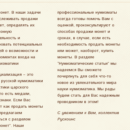
профессиональные нумизматы
всегда готовы помочь Вам с
оценкой, проконсультируют о
способах продажи монет и
сроках, в случае, если есть
необходимость продать монеты
или может, наоборот, купить
монеты. В разделе
мизматики
“Нумизматические статьи” мы
надеемся Вы сможете
циализация – это
почерпнуть для себя что-то
 русской нумизматики
новое из увлекательного мира
тики царского
науки нумизматика. Мы рады
то есть медали,
будем стать для Вас надежным
знаки. Если Вас
проводником в этом!
т как продать монеты
предлагаем
С уважением к Вам, коллектив
ься с разделом
Рускоинс
онет”
. Наши