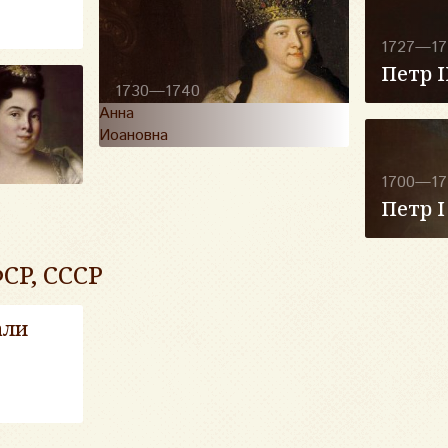
1727—17
Петр I
1730—1740
Анна
Иоановна
1700—17
Петр I
СР, СССР
али