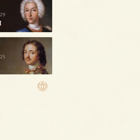
29
I
25