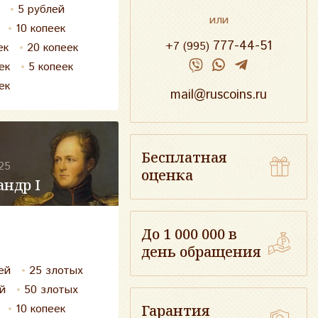
5 рублей
или
10 копеек
777-44-51
+7 (995)
ек
20 копеек
ек
5 копеек
ек
mail@ruscoins.ru
Бесплатная
25
оценка
андр I
До 1 000 000 в
день обращения
ей
25 злотых
й
50 злотых
Гарантия
10 копеек