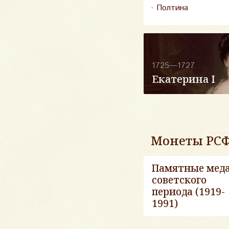
Полтина
1725—1727
Екатерина I
Монеты РСФ
Памятные мед
советского
периода (1919-
1991)