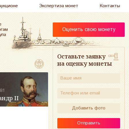
Аукционе
Экспертиза монет
Контакты
е
Оценить свою монету
огам
упа
Оставьте заявку
на оценку монеты
81
ндр II
Добавить фото
Отправить