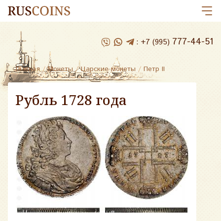
777-44-51
:
+7 (995)
Главная
/
Монеты
/
Царские монеты
/
Петр II
Рубль 1728 года