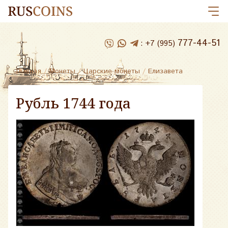
777-44-51
:
+7 (995)
Главная
/
Монеты
/
Царские монеты
/
Елизавета
Рубль 1744 года