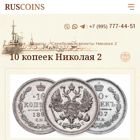
777-44-51
:
+7 (995)
Главная
/
Монеты
/
Серебряные монеты Николая 2
10 копеек Николая 2