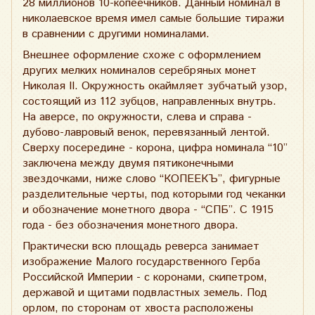
28 миллионов 10-копеечников. Данный номинал в
николаевское время имел самые большие тиражи
в сравнении с другими номиналами.
Внешнее оформление схоже с оформлением
других мелких номиналов серебряных монет
Николая II. Окружность окаймляет зубчатый узор,
состоящий из 112 зубцов, направленных внутрь.
На аверсе, по окружности, слева и справа -
дубово-лавровый венок, перевязанный лентой.
Сверху посередине - корона, цифра номинала “10”
заключена между двумя пятиконечными
звездочками, ниже слово “КОПЕЕКЪ”, фигурные
разделительные черты, под которыми год чеканки
и обозначение монетного двора - “СПБ”. С 1915
года - без обозначения монетного двора.
Практически всю площадь реверса занимает
изображение Малого государственного Герба
Российской Империи - с коронами, скипетром,
державой и щитами подвластных земель. Под
орлом, по сторонам от хвоста расположены