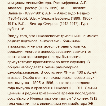
инициалы минцмейстера. Расшифровки: А.Г. –
Аполлон Грасгоф (1895-1899); Ф.З. – Феликс
Залеман (1899-1901); А.Р. – Александр Редько
(1901-1905); Э.Б. – Эликум Бабаянц (1899, 1906-
1911); В.С. - Виктор Смирнов (1912-1917). Гурт -
рубчатый.
Ввиду того, что николаевские гривенники не имеют
редких подтипов, выпускались большими
тиражами, и не считаются сегодня столь уж
редкими, многое в ценообразовании зависит от
состояния экземпляра (следы бытования
присутствуют практически во всех случаях). В
общем наблюдается очень равномерное
ценообразование. В состоянии ХF - от 100 рублей
и выше. Особо ценятся экземпляры первых двух
лет выпуска - 1895 и 1896, а также последнего
года выпуска и правления Николая II - 1917. Самым
ценным и редким гривенников времен последнего
российского Императора считаются 10 копеек 1913
года чеканки, но с инициалами минцмейстера ЭБ.