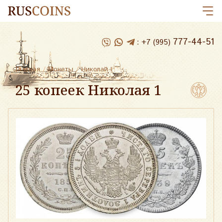
777-44-51
:
+7 (995)
Главная
/
Монеты
/
Николай I
25 копеек Николая 1