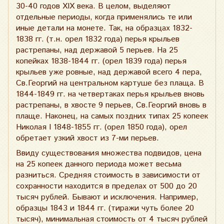
30-40 годов XIX века. В целом, выделяют
отдельные периоды, когда применялись те или
иные детали на монете. Так, на образцах 1832-
1838 гг. (т.н. орел 1832 года) перья крыльев
растрепаны, над державой 5 перьев. На 25
копейках 1838-1844 гг. (орел 1839 года) перья
крыльев уже ровные, над державой всего 4 пера,
Св.Георгий на центральном картуше без плаща. В
1844-1849 гг. на четвертаках перья крыльев вновь
растрепаны, в хвосте 9 перьев, Св.Георгий вновь в
плаще. Наконец, на самых поздних типах 25 копеек
Николая I 1848-1855 гг. (орел 1850 года), орел
обретает узкий хвост из 7-ми перьев.
Ввиду существования множества подвидов, цена
на 25 копеек данного периода может весьма
разниться. Средняя стоимость в зависимости от
сохранности находится в пределах от 500 до 20
тысяч рублей. Бывают и исключения. Например,
образцы 1843 и 1844 гг. (тиражи чуть более 20
тысяч), минимальная стоимость от 4 тысяч рублей