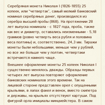
Серебряная монета Николая I (1826-1855) 25
копеек, или “четвертак”, самый мелкий банковский
номинал серебряных денег, производился из
серебра высшей пробы (868). На протяжении 28
лет выпуска номинала - с 1827 года, проба, также
как вес и диаметр, оставались неизменными - 5,18
граммов (ровно четверть веса рубля и половина
веса полтины) и, соответственно, 24,3 мм. Тиражи
монеты были небольшими, меньше чем у рублей,
но все же больше чем у полтин, четвертаки
встречаются намного чаще.
Внешнее оформление монеты 25 копеек Николая I
существенно менялось дважды. Образцы первых
четырех лет выпуска повторяют оформление
банковских номиналов этого времени. Так на
лицевой стороне представлен орел с опущенными
крыльями, в лапах факел и венок, вместо скипетра
и державы, на крыльях отсутствуют картуши. Под
фигурой орла инициалы минцмейстера. В самом