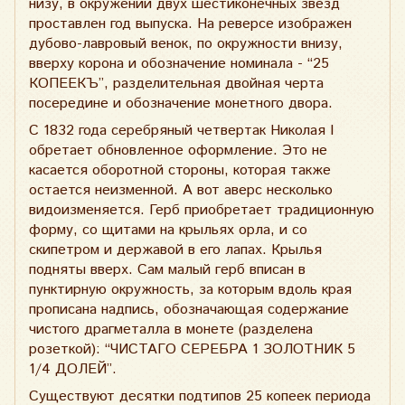
низу, в окружении двух шестиконечных звезд
проставлен год выпуска. На реверсе изображен
дубово-лавровый венок, по окружности внизу,
вверху корона и обозначение номинала - “25
КОПЕЕКЪ”, разделительная двойная черта
посередине и обозначение монетного двора.
С 1832 года серебряный четвертак Николая I
обретает обновленное оформление. Это не
касается оборотной стороны, которая также
остается неизменной. А вот аверс несколько
видоизменяется. Герб приобретает традиционную
форму, со щитами на крыльях орла, и со
скипетром и державой в его лапах. Крылья
подняты вверх. Сам малый герб вписан в
пунктирную окружность, за которым вдоль края
прописана надпись, обозначающая содержание
чистого драгметалла в монете (разделена
розеткой): “ЧИСТАГО СЕРЕБРА 1 ЗОЛОТНИК 5
1/4 ДОЛЕЙ”.
Существуют десятки подтипов 25 копеек периода