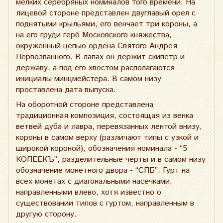
мелких серебряных номиналов того времени. На
лицевой стороне представлен двуглавый орел с
поднятыми крыльями, его венчает три короны, а
на его груди герб Московского княжества,
окруженный цепью ордена Святого Андрея
Первозванного. В лапах он держит скипетр и
державу, а под его хвостом располагаются
инициалы минцмейстера. В самом низу
проставлена дата выпуска.
На оборотной стороне представлена
традиционная композиция, состоящая из венка
ветвей дуба и лавра, перевязанных лентой внизу,
короны в самом верху (различают типы с узкой и
широкой короной), обозначения номинала - “5
КОПЕЕКЪ”, разделительные черты и в самом низу
обозначение монетного двора - “СПБ”. Гурт на
всех монетах с диагональными насечками,
направленными влево, хотя известно о
существовании типов с гуртом, направленным в
другую сторону.