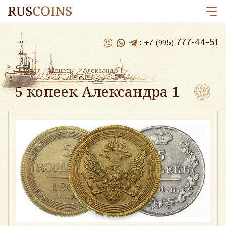
777-44-51
:
+7 (995)
Главная
/
Монеты
/
Александр I
5 копеек Александра 1