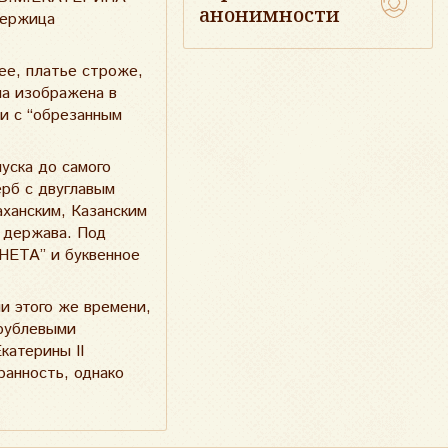
анонимности
держица
ее, платье строже,
на изображена в
ни с “обрезанным
уска до самого
рб с двуглавым
аханским, Казанским
и держава. Под
ОНЕТА” и буквенное
и этого же времени,
 рублевыми
катерины II
ранность, однако