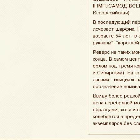
II.IМП.IСАМОД.ВСЕ
Всероссийская).
В последующий пери
исчезает шарфик. Н
возрасте 54 лет, в
рукавом”, “коротко
Реверс на таких мо
конца. В самом цен
орлом под тремя ко
и Сибирским). На гр
лапами - инициалы 
обозначение номин
Ввиду более редкой
цена серебряной мо
образцами, хотя и 
колеблется в преде
экземпляров без сл