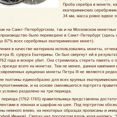
Проба серебра в монете, ка
екатерининских серебряник
34 мм, масса ровно вдвое л
как на Санкт-Петербургском, так и на Московском монетных
е производство было переведено в Санкт-Петербург (здесь
о 87% всех серебряных екатерининских монет).
ления в качестве материала использовались монеты, отчек
тра III, супруга Екатерины. Он был свергнут ей в результа
762 года и вскоре убит. Она стремилась стереть память о 
 прежде всего на монетах. Тем не менее, данная кампания 
современных аукционах монеты Петра III не являются редк
 полтины единообразно для всех крупных екатерининских
олуполтинников, и на основе сменявшегося портрета правит
условно разделено на три периода.
о периода (1762-1765) правительница представлена достато
 лентами в локонах и шарфом на шее. Под портретом обозн
ны немного влево, на некоторых образцах прописаны и ини
мофей Иванов). Сверху над портретом вдоль края надпись