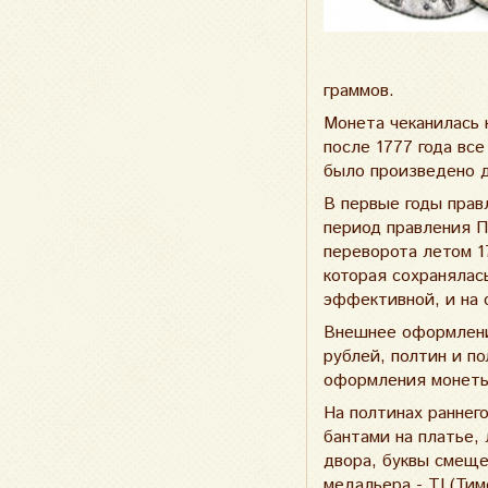
граммов.
Монета чеканилась 
после 1777 года вс
было произведено д
В первые годы прав
период правления Пе
переворота летом 1
которая сохранялась
эффективной, и на 
Внешнее оформление
рублей, полтин и п
оформления монеты 
На полтинах раннег
бантами на платье,
двора, буквы смеще
медальера - ТI (Ти