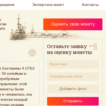
Аукционе
Экспертиза монет
Контакты
е
Оценить свою монету
огам
упа
Оставьте заявку
на оценку монеты
Екатерины II (1762-
 50 копейкам и
серебряным
правление этой
Добавить фото
 монеты были
 и чеканилась она
ктически каждый
Отправить
точно редким.