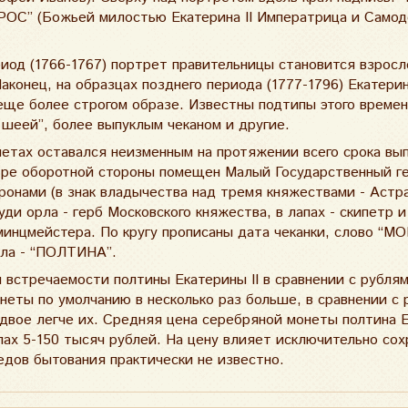
РОС” (Божьей милостью Екатерина II Императрица и Само
од (1766-1767) портрет правительницы становится взросл
аконец, на образцах позднего периода (1777-1796) Екатери
 еще более строгом образе. Известны подтипы этого време
й шеей”, более выпуклым чеканом и другие.
нетах оставался неизменным на протяжении всего срока вып
тре оборотной стороны помещен Малый Государственный ге
ронами (в знак владычества над тремя княжествами - Астр
уди орла - герб Московского княжества, в лапах - скипетр 
минцмейстера. По кругу прописаны дата чеканки, слово “М
ала - “ПОЛТИНА”.
 встречаемости полтины Екатерины II в сравнении с рублям
неты по умолчанию в несколько раз больше, в сравнении с
вдвое легче их. Средняя цена серебряной монеты полтина Е
лах 5-150 тысяч рублей. На цену влияет исключительно сох
едов бытования практически не известно.