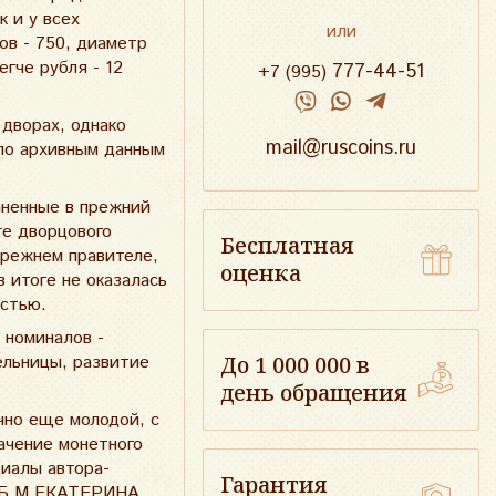
к и у всех
или
ов - 750, диаметр
егче рубля - 12
777-44-51
+7 (995)
 дворах, однако
mail@ruscoins.ru
 по архивным данным
аненные в прежний
те дворцового
Бесплатная
прежнем правителе,
оценка
в итоге не оказалась
остью.
 номиналов -
До 1 000 000 в
ельницы, развитие
день обращения
чно еще молодой, с
ачение монетного
циалы автора-
Гарантия
: “Б.М.ЕКАТЕРИНА